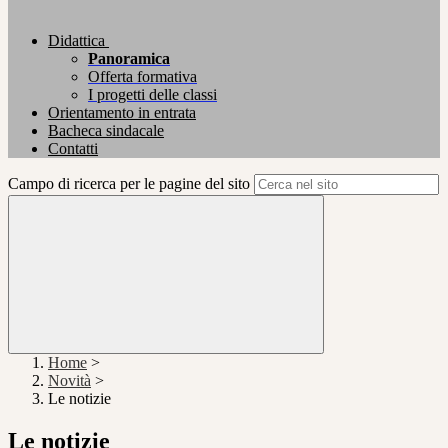
Didattica
Panoramica
Offerta formativa
I progetti delle classi
Orientamento in entrata
Bacheca sindacale
Contatti
Campo di ricerca per le pagine del sito
Home
>
Novità
>
Le notizie
Le notizie