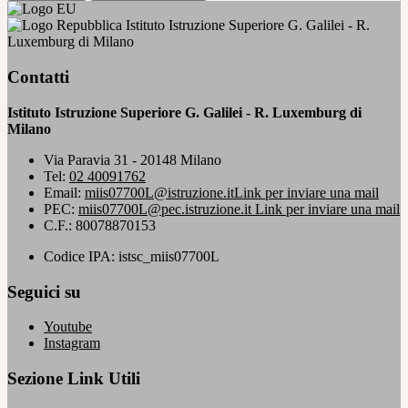
Istituto Istruzione Superiore G. Galilei - R.
Luxemburg di Milano
Contatti
Istituto Istruzione Superiore G. Galilei - R. Luxemburg di
Milano
Via Paravia 31 - 20148 Milano
Tel:
02 40091762
Email:
miis07700L@istruzione.it
Link per inviare una mail
PEC:
miis07700L@pec.istruzione.it
Link per inviare una mail
C.F.: 80078870153
Codice IPA: istsc_miis07700L
Seguici su
Youtube
Instagram
Sezione Link Utili