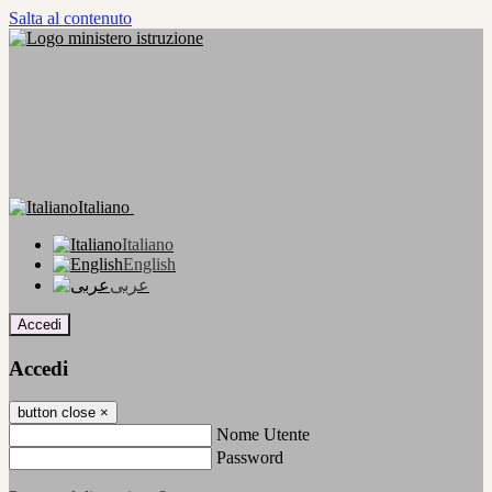
Salta al contenuto
Italiano
Italiano
English
عربى
Accedi
Accedi
button close
×
Nome Utente
Password