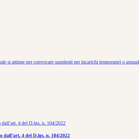
uale si attinge per convocare supplenti per incarichi temporanei o annual
o dall’art. 4 del D.lgs. n. 104/2022