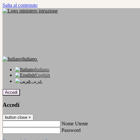
Salta al contenuto
Italiano
Italiano
English
عربى
Accedi
Accedi
button close
×
Nome Utente
Password