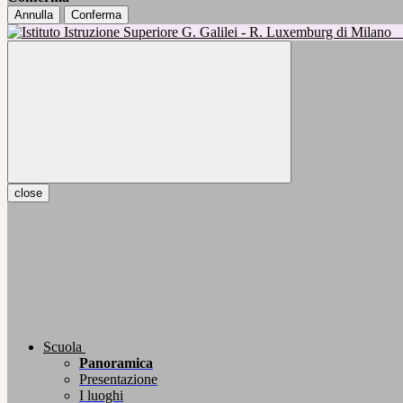
Annulla
Conferma
close
Scuola
Panoramica
Presentazione
I luoghi