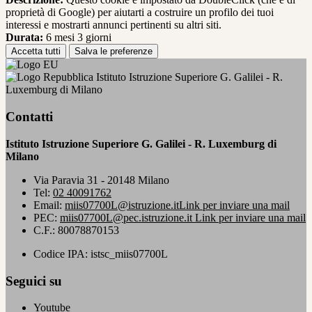
proprietà di Google) per aiutarti a costruire un profilo dei tuoi
interessi e mostrarti annunci pertinenti su altri siti.
Durata:
6 mesi 3 giorni
Accetta tutti
Salva le preferenze
Istituto Istruzione Superiore G. Galilei - R.
Luxemburg di Milano
Contatti
Istituto Istruzione Superiore G. Galilei - R. Luxemburg di
Milano
Via Paravia 31 - 20148 Milano
Tel:
02 40091762
Email:
miis07700L@istruzione.it
Link per inviare una mail
PEC:
miis07700L@pec.istruzione.it
Link per inviare una mail
C.F.: 80078870153
Codice IPA: istsc_miis07700L
Seguici su
Youtube