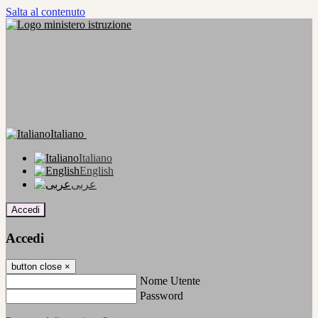
Salta al contenuto
Italiano
Italiano
English
عربى
Accedi
Accedi
button close
×
Nome Utente
Password