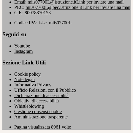
Email:
miis07700L@istruzione.it
Link per inviare una mail
PEC:
miis07700L@pec.istruzione.it
Link per inviare una mail
C.F.: 80078870153
Codice IPA: istsc_miis07700L
Seguici su
Youtube
Instagram
Sezione Link Utili
Cookie policy
Note legali
Informativa Privacy
Ufficio Relazioni con il Pubblico
Dichiarazione di accessibilità
Obiettivi di accessibilità
Whistleblowing
Gestione consensi cookie
Amministrazione trasparente
Pagina visualizzata
8961
volte