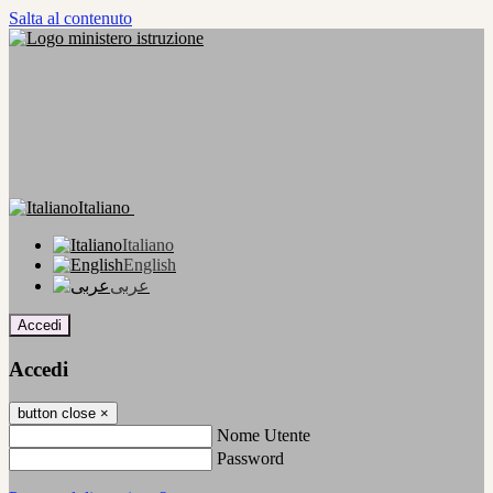
Salta al contenuto
Italiano
Italiano
English
عربى
Accedi
Accedi
button close
×
Nome Utente
Password