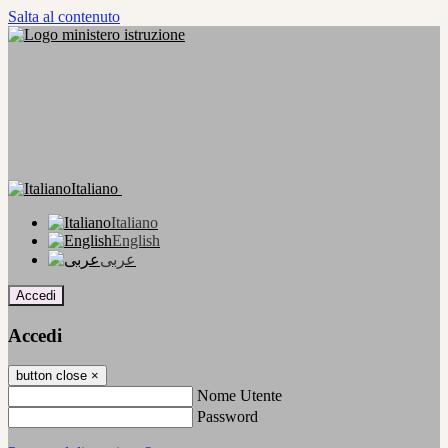
Salta al contenuto
Italiano
Italiano
English
عربى
Accedi
Accedi
button close
×
Nome Utente
Password