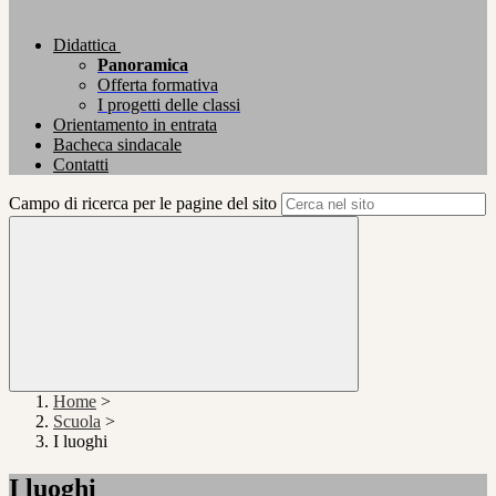
Didattica
Panoramica
Offerta formativa
I progetti delle classi
Orientamento in entrata
Bacheca sindacale
Contatti
Campo di ricerca per le pagine del sito
Home
>
Scuola
>
I luoghi
I luoghi