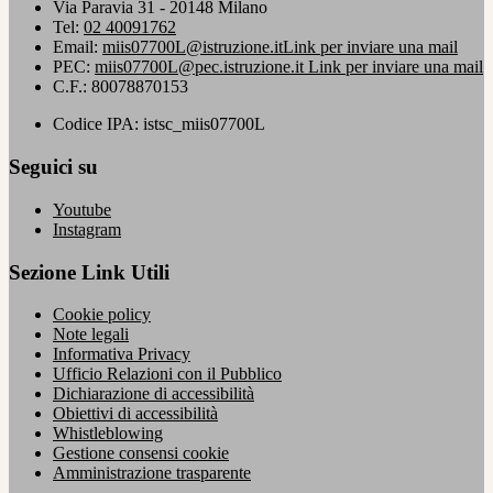
Via Paravia 31 - 20148 Milano
Tel:
02 40091762
Email:
miis07700L@istruzione.it
Link per inviare una mail
PEC:
miis07700L@pec.istruzione.it
Link per inviare una mail
C.F.: 80078870153
Codice IPA: istsc_miis07700L
Seguici su
Youtube
Instagram
Sezione Link Utili
Cookie policy
Note legali
Informativa Privacy
Ufficio Relazioni con il Pubblico
Dichiarazione di accessibilità
Obiettivi di accessibilità
Whistleblowing
Gestione consensi cookie
Amministrazione trasparente