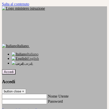
Salta al contenuto
Italiano
Italiano
English
عربى
Accedi
Accedi
button close
×
Nome Utente
Password