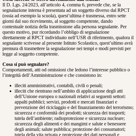
Il D. Lgs. 24/2023, all’articolo 4, comma 6, prevede che, se la
segnalazione interna è presentata ad un soggetto diverso dal RPCT
(ossia ad esempio la scuola), quest’ultima è trasmessa, entro sette
giorni dal suo ricevimento, al soggetto competente, dando
contestuale notizia della trasmissione alla persona segnalante. Per
questo motivo, pur ricordando l’obbligo di segnalazione
direttamente al RPCT individuato nell’USR di riferimento, qualora il
segnalante scrivesse al presente Istituto Scolastico, quest’ultimo avrà
premura di trasmettere la segnalazione nei tempi e modi previsti per
legge al soggetto competente.
Cosa si può segnalare?
Comportamenti, atti od omissioni che ledono l’interesse pubblico o
l’integrità dell’Amministrazione e che consistono in:
illeciti amministrativi, contabili, civili o penali;
illeciti che rientrano nell’ambito di applicazione degli atti
dell’Unione europea o nazionali relativi ai seguenti settori:
appalti pubblici; servizi, prodotti e mercati finanziari e
prevenzione del riciclaggio e del finanziamento del terrorismo;
sicurezza e conformità dei prodotti; sicurezza dei trasporti;
tutela dell’ambiente; radioprotezione e sicurezza nucleare;
sicurezza degli alimenti e dei mangimi e salute e benessere
degli animali; salute pubblica; protezione dei consumatori;
tutela della vita privata e protezione dei dati personali e