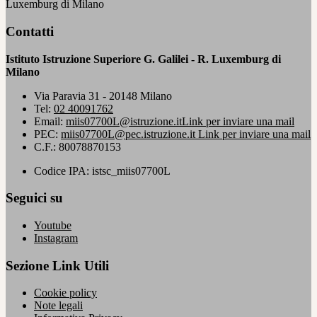
Luxemburg di Milano
Contatti
Istituto Istruzione Superiore G. Galilei - R. Luxemburg di
Milano
Via Paravia 31 - 20148 Milano
Tel:
02 40091762
Email:
miis07700L@istruzione.it
Link per inviare una mail
PEC:
miis07700L@pec.istruzione.it
Link per inviare una mail
C.F.: 80078870153
Codice IPA: istsc_miis07700L
Seguici su
Youtube
Instagram
Sezione Link Utili
Cookie policy
Note legali