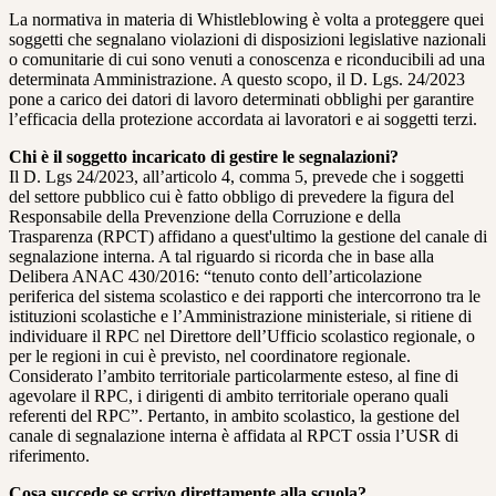
La normativa in materia di Whistleblowing è volta a proteggere quei
soggetti che segnalano violazioni di disposizioni legislative nazionali
o comunitarie di cui sono venuti a conoscenza e riconducibili ad una
determinata Amministrazione. A questo scopo, il D. Lgs. 24/2023
pone a carico dei datori di lavoro determinati obblighi per garantire
l’efficacia della protezione accordata ai lavoratori e ai soggetti terzi.
Chi è il soggetto incaricato di gestire le segnalazioni?
Il D. Lgs 24/2023, all’articolo 4, comma 5, prevede che i soggetti
del settore pubblico cui è fatto obbligo di prevedere la figura del
Responsabile della Prevenzione della Corruzione e della
Trasparenza (RPCT) affidano a quest'ultimo la gestione del canale di
segnalazione interna. A tal riguardo si ricorda che in base alla
Delibera ANAC 430/2016: “tenuto conto dell’articolazione
periferica del sistema scolastico e dei rapporti che intercorrono tra le
istituzioni scolastiche e l’Amministrazione ministeriale, si ritiene di
individuare il RPC nel Direttore dell’Ufficio scolastico regionale, o
per le regioni in cui è previsto, nel coordinatore regionale.
Considerato l’ambito territoriale particolarmente esteso, al fine di
agevolare il RPC, i dirigenti di ambito territoriale operano quali
referenti del RPC”. Pertanto, in ambito scolastico, la gestione del
canale di segnalazione interna è affidata al RPCT ossia l’USR di
riferimento.
Cosa succede se scrivo direttamente alla scuola?