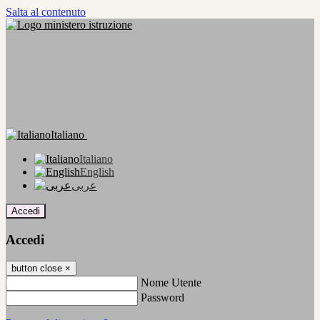
Salta al contenuto
Italiano
Italiano
English
عربى
Accedi
Accedi
button close
×
Nome Utente
Password