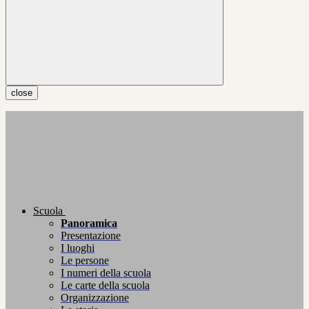
close
Scuola
Panoramica
Presentazione
I luoghi
Le persone
I numeri della scuola
Le carte della scuola
Organizzazione