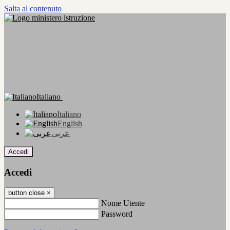
Salta al contenuto
Italiano
Italiano
English
عربى
Accedi
Accedi
button close
×
Nome Utente
Password