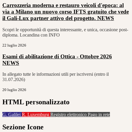
Carrozzeria moderna e restauro veicoli d'epoca: al
via a Milano un nuovo corso IFTS gratuito che vede
il Gali-Lux partner attivo del progetto.
NEWS
Scopri le opportunità di questa interessante, e unica, occasione post-
diploma. Locandina con INFO
22 luglio 2026
Esami di abilitazione di Ottica - Ottobre 2026
NEWS
In allegato tutte le informazioni utili per iscriversi (entro il
31.07.2026)
20 luglio 2026
HTML personalizzato
G. Galilei
R. Luxemburg
Registro elettronico
Pago in rete
Sezione Icone