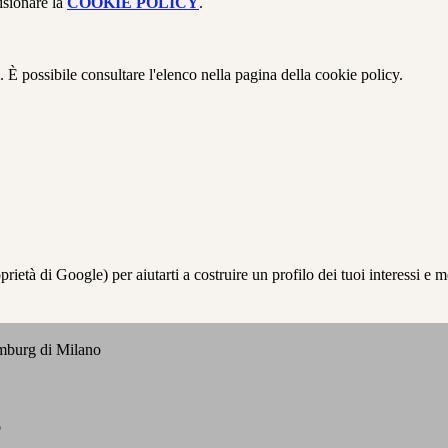
isionare la
COOKIE POLICY
.
 È possibile consultare l'elenco nella pagina della cookie policy.
à di Google) per aiutarti a costruire un profilo dei tuoi interessi e most
emburg di Milano
o