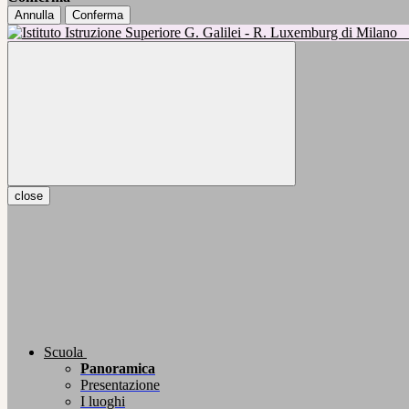
Annulla
Conferma
close
Scuola
Panoramica
Presentazione
I luoghi