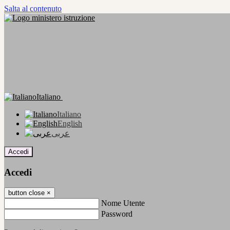
Salta al contenuto
Italiano
Italiano
English
عربى
Accedi
Accedi
button close
×
Nome Utente
Password