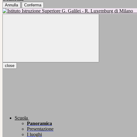
Annulla
Conferma
close
Scuola
Panoramica
Presentazione
I luoghi