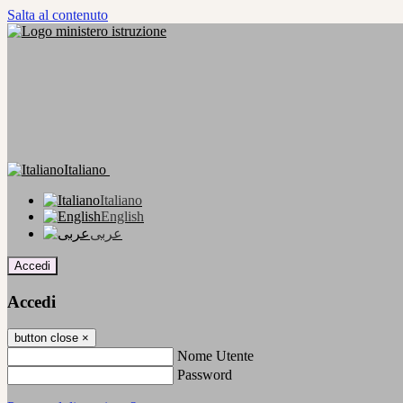
Salta al contenuto
Italiano
Italiano
English
عربى
Accedi
Accedi
button close
×
Nome Utente
Password