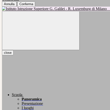
Annulla
Conferma
close
Scuola
Panoramica
Presentazione
I luoghi