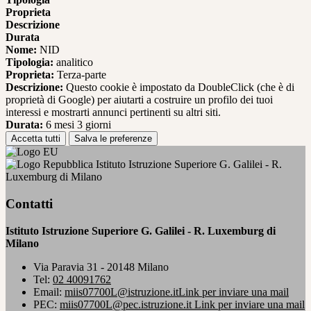
Proprieta
Descrizione
Durata
Nome:
NID
Tipologia:
analitico
Proprieta:
Terza-parte
Descrizione:
Questo cookie è impostato da DoubleClick (che è di
proprietà di Google) per aiutarti a costruire un profilo dei tuoi
interessi e mostrarti annunci pertinenti su altri siti.
Durata:
6 mesi 3 giorni
Accetta tutti
Salva le preferenze
Istituto Istruzione Superiore G. Galilei - R.
Luxemburg di Milano
Contatti
Istituto Istruzione Superiore G. Galilei - R. Luxemburg di
Milano
Via Paravia 31 - 20148 Milano
Tel:
02 40091762
Email:
miis07700L@istruzione.it
Link per inviare una mail
PEC:
miis07700L@pec.istruzione.it
Link per inviare una mail