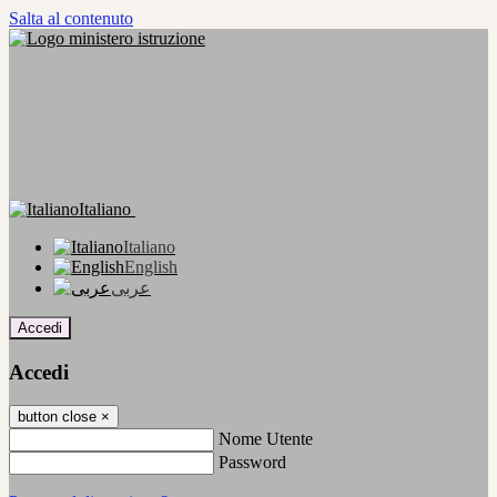
Salta al contenuto
Italiano
Italiano
English
عربى
Accedi
Accedi
button close
×
Nome Utente
Password