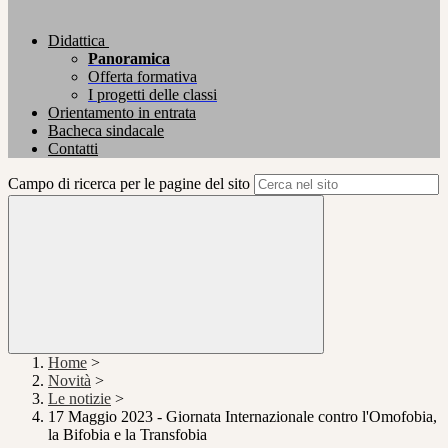
Didattica
Panoramica
Offerta formativa
I progetti delle classi
Orientamento in entrata
Bacheca sindacale
Contatti
Campo di ricerca per le pagine del sito
Home
>
Novità
>
Le notizie
>
17 Maggio 2023 - Giornata Internazionale contro l'Omofobia,
la Bifobia e la Transfobia