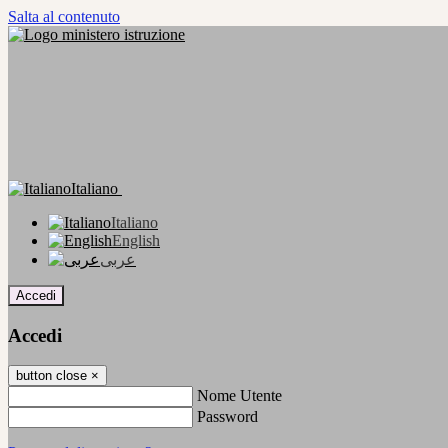
Salta al contenuto
Italiano
Italiano
English
عربى
Accedi
Accedi
button close
×
Nome Utente
Password