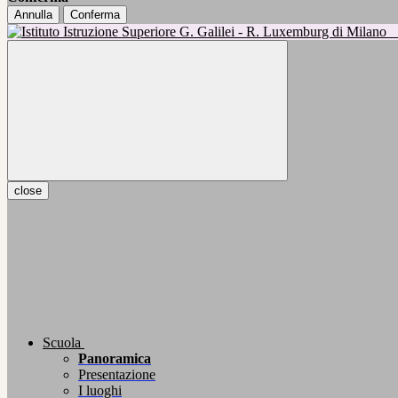
Annulla
Conferma
close
Scuola
Panoramica
Presentazione
I luoghi