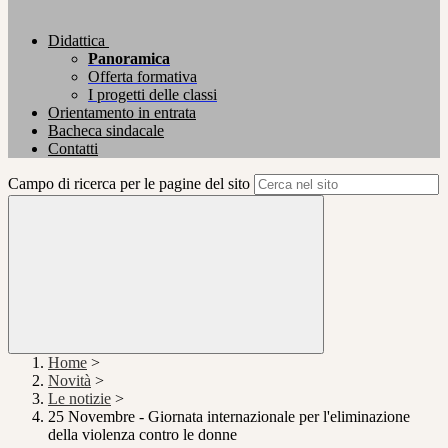
Didattica
Panoramica
Offerta formativa
I progetti delle classi
Orientamento in entrata
Bacheca sindacale
Contatti
Campo di ricerca per le pagine del sito
Home
>
Novità
>
Le notizie
>
25 Novembre - Giornata internazionale per l'eliminazione
della violenza contro le donne