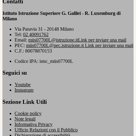
Contatti
Istituto Istruzione Superiore G. Galilei - R. Luxemburg di
Milano
Via Paravia 31 - 20148 Milano
Tel:
02 40091762
Email:
miis07700L@istruzione.it
Link per inviare una mail
PEC:
miis07700L@pec.istruzione.it
Link per inviare una mail
C.F.: 80078870153
Codice IPA: istsc_miis07700L
Seguici su
Youtube
Instagram
Sezione Link Utili
Cookie policy
Note legali
Informativa Privacy
Ufficio Relazioni con il Pubblico
Dichiarazione di accessibilità