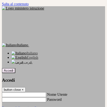
Salta al contenuto
Italiano
Italiano
English
عربى
Accedi
Accedi
button close
×
Nome Utente
Password