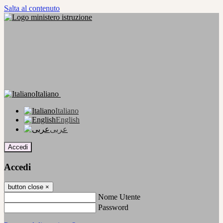
Salta al contenuto
Italiano
Italiano
English
عربى
Accedi
Accedi
button close
×
Nome Utente
Password