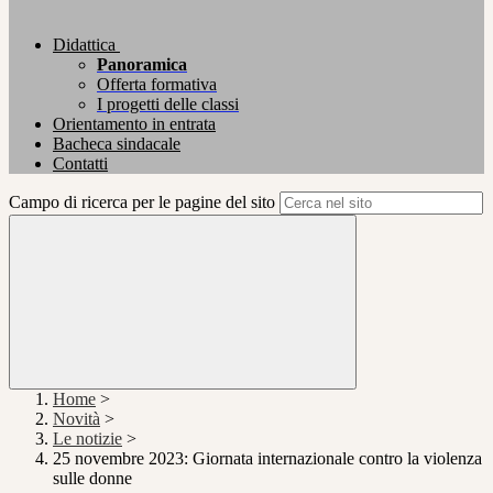
Didattica
Panoramica
Offerta formativa
I progetti delle classi
Orientamento in entrata
Bacheca sindacale
Contatti
Campo di ricerca per le pagine del sito
Home
>
Novità
>
Le notizie
>
25 novembre 2023: Giornata internazionale contro la violenza
sulle donne