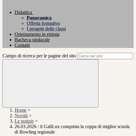
Didattica
Panoramica
Offerta formativa
I progetti delle classi
Orientamento in entrata
Bacheca sindacale
Contatti
Campo di ricerca per le pagine del sito
Home
>
Novità
>
Le notizie
>
26.03.2026 : il GaliLux conquista la coppa di miglior scuola
di Bowling regionale