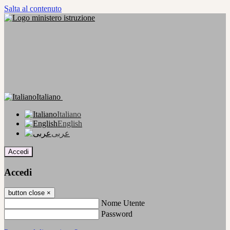
Salta al contenuto
Italiano
Italiano
English
عربى
Accedi
Accedi
button close
×
Nome Utente
Password