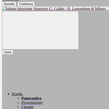
Annulla
Conferma
close
Scuola
Panoramica
Presentazione
I luoghi