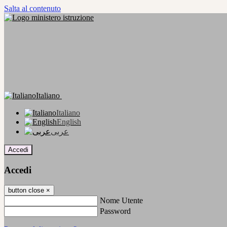
Salta al contenuto
Italiano
Italiano
English
عربى
Accedi
Accedi
button close
×
Nome Utente
Password