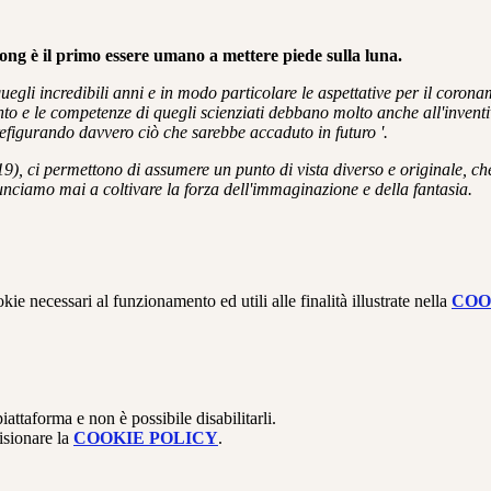
rong è il primo essere umano a mettere piede sulla luna.
quegli incredibili anni e in modo particolare le aspettative per il coro
nto e le competenze di quegli scienziati debbano molto anche all'invent
efigurando davvero ciò che sarebbe accaduto in futuro '.
9), ci permettono di assumere un punto di vista diverso e originale, che
unciamo mai a coltivare la forza dell'immaginazione e della fantasia.
kie necessari al funzionamento ed utili alle finalità illustrate nella
COO
attaforma e non è possibile disabilitarli.
isionare la
COOKIE POLICY
.