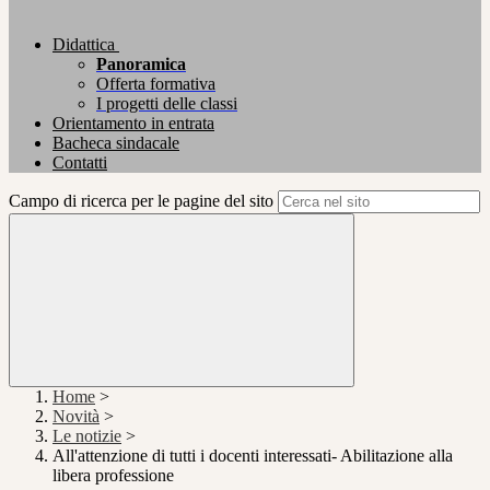
Didattica
Panoramica
Offerta formativa
I progetti delle classi
Orientamento in entrata
Bacheca sindacale
Contatti
Campo di ricerca per le pagine del sito
Home
>
Novità
>
Le notizie
>
All'attenzione di tutti i docenti interessati- Abilitazione alla
libera professione