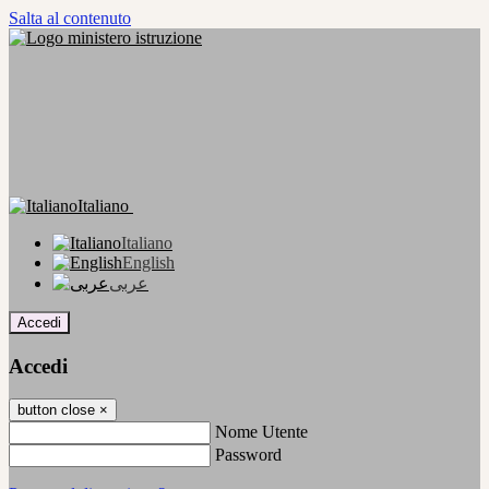
Salta al contenuto
Italiano
Italiano
English
عربى
Accedi
Accedi
button close
×
Nome Utente
Password