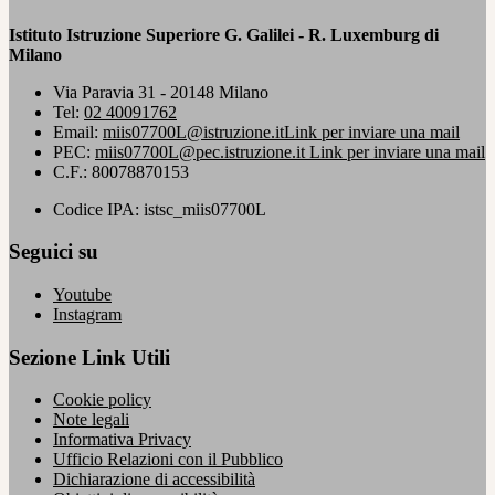
Istituto Istruzione Superiore G. Galilei - R. Luxemburg di
Milano
Via Paravia 31 - 20148 Milano
Tel:
02 40091762
Email:
miis07700L@istruzione.it
Link per inviare una mail
PEC:
miis07700L@pec.istruzione.it
Link per inviare una mail
C.F.: 80078870153
Codice IPA: istsc_miis07700L
Seguici su
Youtube
Instagram
Sezione Link Utili
Cookie policy
Note legali
Informativa Privacy
Ufficio Relazioni con il Pubblico
Dichiarazione di accessibilità