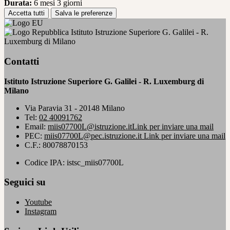
Durata:
6 mesi 3 giorni
Accetta tutti
Salva le preferenze
Istituto Istruzione Superiore G. Galilei - R.
Luxemburg di Milano
Contatti
Istituto Istruzione Superiore G. Galilei - R. Luxemburg di
Milano
Via Paravia 31 - 20148 Milano
Tel:
02 40091762
Email:
miis07700L@istruzione.it
Link per inviare una mail
PEC:
miis07700L@pec.istruzione.it
Link per inviare una mail
C.F.: 80078870153
Codice IPA: istsc_miis07700L
Seguici su
Youtube
Instagram