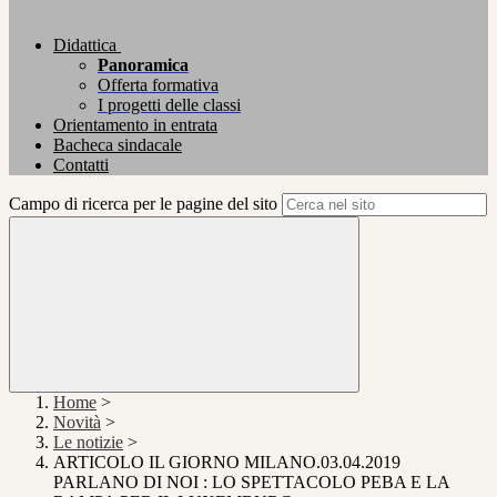
Didattica
Panoramica
Offerta formativa
I progetti delle classi
Orientamento in entrata
Bacheca sindacale
Contatti
Campo di ricerca per le pagine del sito
Home
>
Novità
>
Le notizie
>
ARTICOLO IL GIORNO MILANO.03.04.2019
PARLANO DI NOI : LO SPETTACOLO PEBA E LA