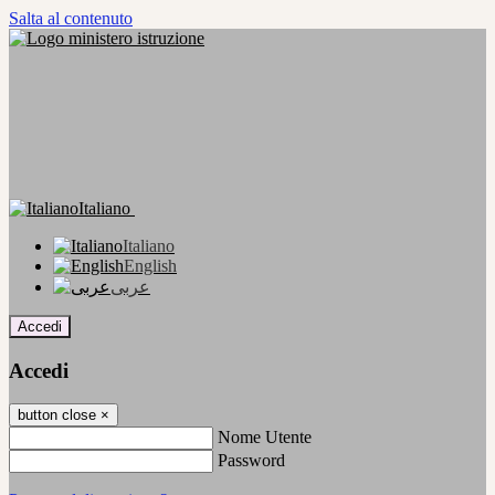
Salta al contenuto
Italiano
Italiano
English
عربى
Accedi
Accedi
button close
×
Nome Utente
Password