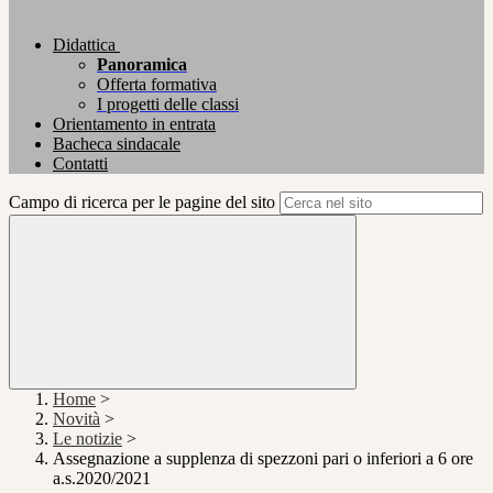
Didattica
Panoramica
Offerta formativa
I progetti delle classi
Orientamento in entrata
Bacheca sindacale
Contatti
Campo di ricerca per le pagine del sito
Home
>
Novità
>
Le notizie
>
Assegnazione a supplenza di spezzoni pari o inferiori a 6 ore
a.s.2020/2021