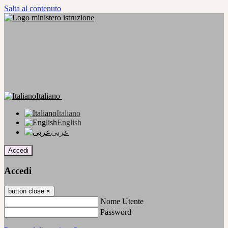
Salta al contenuto
Italiano
Italiano
English
عربى
Accedi
Accedi
button close
×
Nome Utente
Password