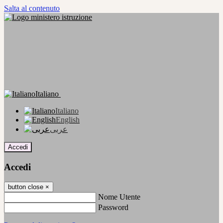
Salta al contenuto
Italiano
Italiano
English
عربى
Accedi
Accedi
button close
×
Nome Utente
Password