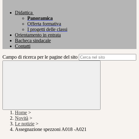
Didattica
Panoramica
Offerta formativa
I progetti delle classi
Orientamento in entrata
Bacheca sindacale
Contatti
Campo di ricerca per le pagine del sito
Home
>
Novità
>
Le notizie
>
Assegnazione spezzoni A018 -A021