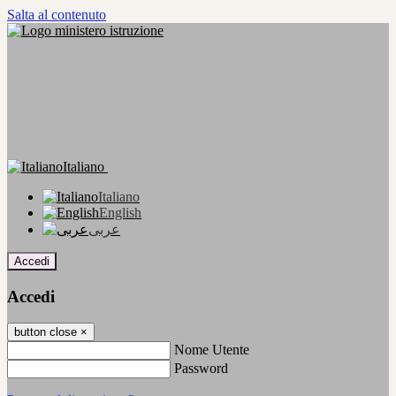
Salta al contenuto
Italiano
Italiano
English
عربى
Accedi
Accedi
button close
×
Nome Utente
Password