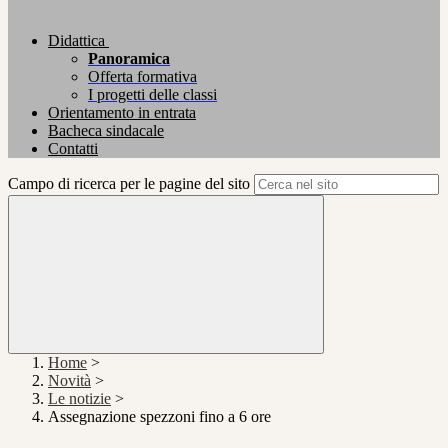
Didattica
Panoramica
Offerta formativa
I progetti delle classi
Orientamento in entrata
Bacheca sindacale
Contatti
Campo di ricerca per le pagine del sito
Home
>
Novità
>
Le notizie
>
Assegnazione spezzoni fino a 6 ore