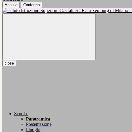
Annulla
Conferma
close
Scuola
Panoramica
Presentazione
I luoghi