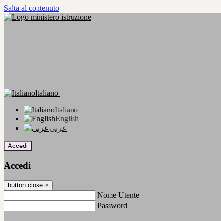
Salta al contenuto
Italiano
Italiano
English
عربى
Accedi
Accedi
button close
×
Nome Utente
Password