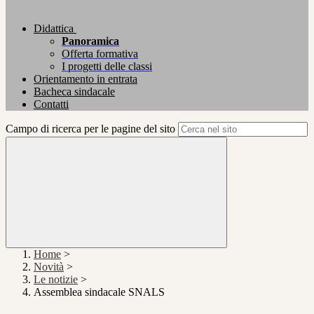
Didattica
Panoramica
Offerta formativa
I progetti delle classi
Orientamento in entrata
Bacheca sindacale
Contatti
Campo di ricerca per le pagine del sito
Home
>
Novità
>
Le notizie
>
Assemblea sindacale SNALS