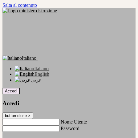
Salta al contenuto
Italiano
Italiano
English
عربى
Accedi
Accedi
button close
×
Nome Utente
Password