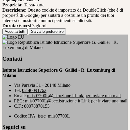
Proprieta:
Terza-parte
Descrizione:
Questo cookie è impostato da DoubleClick (che è di
proprietà di Google) per aiutarti a costruire un profilo dei tuoi
interessi e mostrarti annunci pertinenti su altri siti.
Durata:
6 mesi 3 giorni
Accetta tutti
Salva le preferenze
Istituto Istruzione Superiore G. Galilei - R.
Luxemburg di Milano
Contatti
Istituto Istruzione Superiore G. Galilei - R. Luxemburg di
Milano
Via Paravia 31 - 20148 Milano
Tel:
02 40091762
Email:
miis07700L@istruzione.it
Link per inviare una mail
PEC:
miis07700L@pec.istruzione.it
Link per inviare una mail
C.F.: 80078870153
Codice IPA: istsc_miis07700L
Seguici su