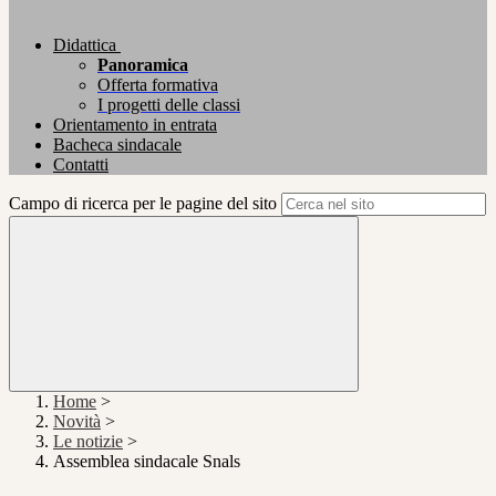
Didattica
Panoramica
Offerta formativa
I progetti delle classi
Orientamento in entrata
Bacheca sindacale
Contatti
Campo di ricerca per le pagine del sito
Home
>
Novità
>
Le notizie
>
Assemblea sindacale Snals