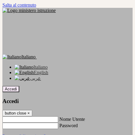
Salta al contenuto
Italiano
Italiano
English
عربى
Accedi
Accedi
button close
×
Nome Utente
Password