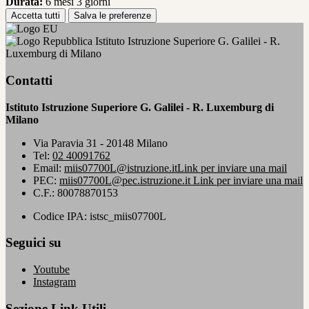
Durata:
6 mesi 3 giorni
Accetta tutti
Salva le preferenze
Istituto Istruzione Superiore G. Galilei - R.
Luxemburg di Milano
Contatti
Istituto Istruzione Superiore G. Galilei - R. Luxemburg di
Milano
Via Paravia 31 - 20148 Milano
Tel:
02 40091762
Email:
miis07700L@istruzione.it
Link per inviare una mail
PEC:
miis07700L@pec.istruzione.it
Link per inviare una mail
C.F.: 80078870153
Codice IPA: istsc_miis07700L
Seguici su
Youtube
Instagram
Sezione Link Utili