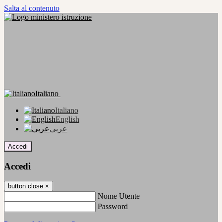
Salta al contenuto
Italiano
Italiano
English
عربى
Accedi
Accedi
button close
×
Nome Utente
Password