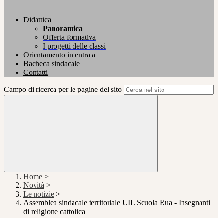
Didattica
Panoramica
Offerta formativa
I progetti delle classi
Orientamento in entrata
Bacheca sindacale
Contatti
Campo di ricerca per le pagine del sito
Home
>
Novità
>
Le notizie
>
Assemblea sindacale territoriale UIL Scuola Rua - Insegnanti
di religione cattolica