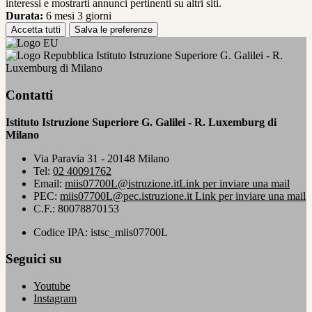
interessi e mostrarti annunci pertinenti su altri siti.
Durata:
6 mesi 3 giorni
Accetta tutti
Salva le preferenze
Istituto Istruzione Superiore G. Galilei - R.
Luxemburg di Milano
Contatti
Istituto Istruzione Superiore G. Galilei - R. Luxemburg di
Milano
Via Paravia 31 - 20148 Milano
Tel:
02 40091762
Email:
miis07700L@istruzione.it
Link per inviare una mail
PEC:
miis07700L@pec.istruzione.it
Link per inviare una mail
C.F.: 80078870153
Codice IPA: istsc_miis07700L
Seguici su
Youtube
Instagram