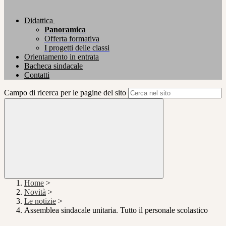
Didattica
Panoramica
Offerta formativa
I progetti delle classi
Orientamento in entrata
Bacheca sindacale
Contatti
Campo di ricerca per le pagine del sito
Home
>
Novità
>
Le notizie
>
Assemblea sindacale unitaria. Tutto il personale scolastico