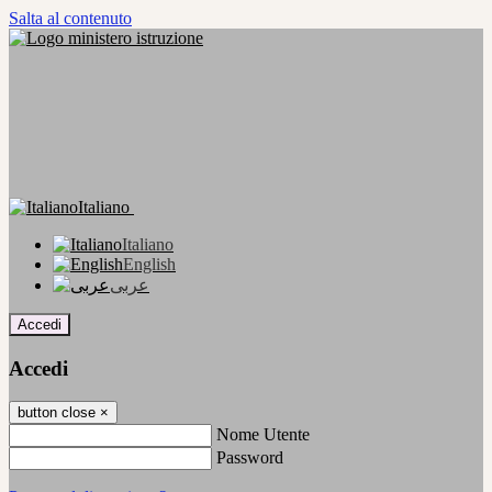
Salta al contenuto
Italiano
Italiano
English
عربى
Accedi
Accedi
button close
×
Nome Utente
Password