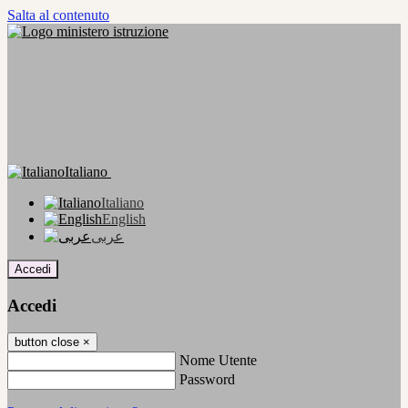
Salta al contenuto
Italiano
Italiano
English
عربى
Accedi
Accedi
button close
×
Nome Utente
Password