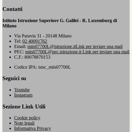
Contatti
Istituto Istruzione Superiore G. Galilei - R. Luxemburg di
Milano
Via Paravia 31 - 20148 Milano
Tel:
02 40091762
Email:
miis07700L@istruzione.it
Link per inviare una mail
PEC:
miis07700L@pec.istruzione.it
Link per inviare una mail
C.F.: 80078870153
Codice IPA: istsc_miis07700L
Seguici su
Youtube
Instagram
Sezione Link Utili
Cookie policy
Note legali
Informativa Privacy