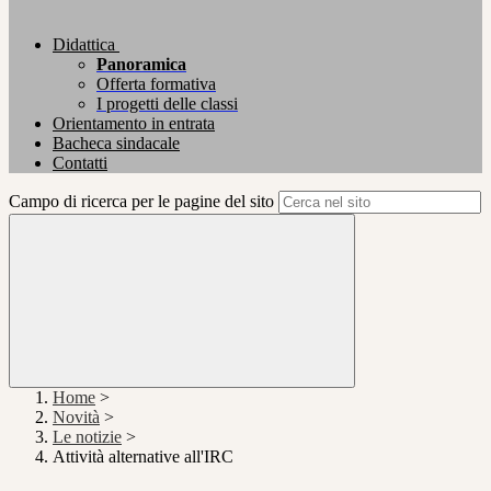
Didattica
Panoramica
Offerta formativa
I progetti delle classi
Orientamento in entrata
Bacheca sindacale
Contatti
Campo di ricerca per le pagine del sito
Home
>
Novità
>
Le notizie
>
Attività alternative all'IRC