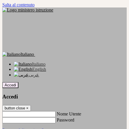
Salta al contenuto
Italiano
Italiano
English
عربى
Accedi
Accedi
button close
×
Nome Utente
Password