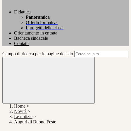
Didattica
Panoramica
Offerta formativa
I progetti delle classi
Orientamento in entrata
Bacheca sindacale
Contatti
Campo di ricerca per le pagine del sito
Home
>
Novità
>
Le notizie
>
Auguri di Buone Feste