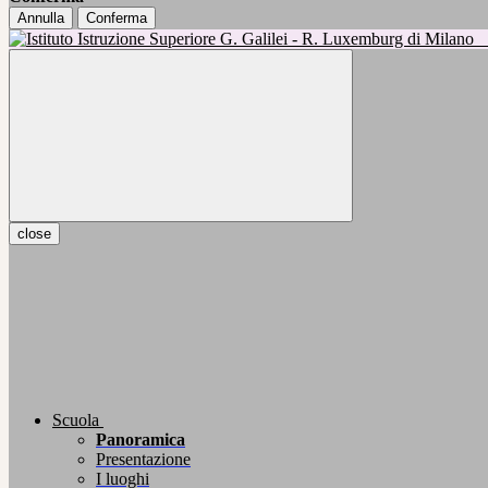
Annulla
Conferma
close
Scuola
Panoramica
Presentazione
I luoghi