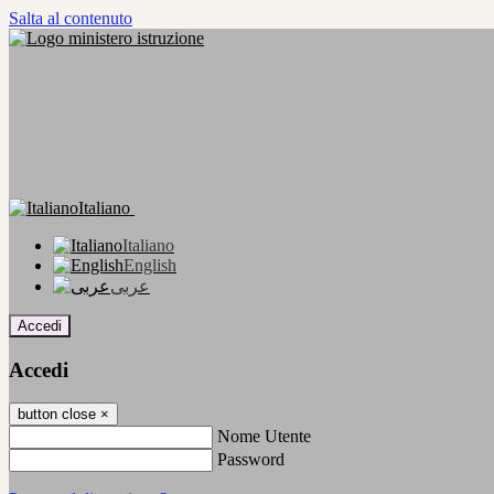
Salta al contenuto
Italiano
Italiano
English
عربى
Accedi
Accedi
button close
×
Nome Utente
Password