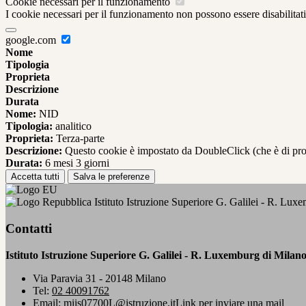
Cookie necessari per il funzionamento
I cookie necessari per il funzionamento non possono essere disabilitati.
google.com
Nome
Tipologia
Proprieta
Descrizione
Durata
Nome:
NID
Tipologia:
analitico
Proprieta:
Terza-parte
Descrizione:
Questo cookie è impostato da DoubleClick (che è di propriet
Durata:
6 mesi 3 giorni
Accetta tutti
Salva le preferenze
Istituto Istruzione Superiore G. Galilei - R. Lux
Contatti
Istituto Istruzione Superiore G. Galilei - R. Luxemburg di Milan
Via Paravia 31 - 20148 Milano
Tel:
02 40091762
Email:
miis07700L@istruzione.it
Link per inviare una mail