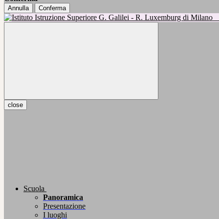
Annulla
Conferma
close
Scuola
Panoramica
Presentazione
I luoghi