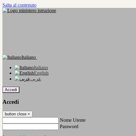
Salta al contenuto
Italiano
Italiano
English
عربى
Accedi
Accedi
button close
×
Nome Utente
Password