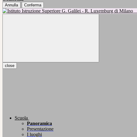
Annulla
Conferma
close
Scuola
Panoramica
Presentazione
I luoghi