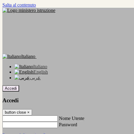
Salta al contenuto
Italiano
Italiano
English
عربى
Accedi
Accedi
button close
×
Nome Utente
Password