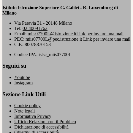
Istituto Istruzione Superiore G. Galilei - R. Luxemburg di
Milano
Via Paravia 31 - 20148 Milano
Tel:
02 40091762
Email:
miis07700L@istruzione.it
Link per inviare una mail
PEC:
miis07700L@pec.istruzione.it
Link per inviare una mail
C.F.: 80078870153
Codice IPA: istsc_miis07700L
Seguici su
Youtube
Instagram
Sezione Link Utili
Cookie policy
Note legali
Informativa Privacy
Ufficio Relazioni con il Pubblico
Dichiarazione di accessibilità
Obiettivi di accessibilità