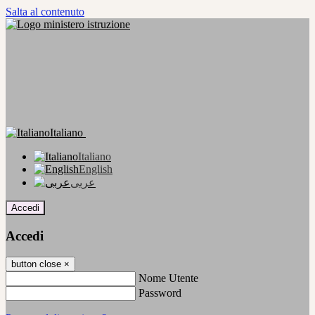
Salta al contenuto
Italiano
Italiano
English
عربى
Accedi
Accedi
button close
×
Nome Utente
Password