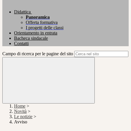
Didattica
Panoramica
Offerta formativa
I progetti delle classi
Orientamento in entrata
Bacheca sindacale
Contatti
Campo di ricerca per le pagine del sito
Home
>
Novità
>
Le notizie
>
Avviso