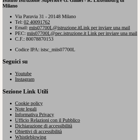
Istituto Istruzione Superiore G. Galilei - R. Luxemburg di
Milano
Via Paravia 31 - 20148 Milano
Tel:
02 40091762
Email:
miis07700L@istruzione.it
Link per inviare una mail
PEC:
miis07700L@pec.istruzione.it
Link per inviare una mail
C.F.: 80078870153
Codice IPA: istsc_miis07700L
Seguici su
Youtube
Instagram
Sezione Link Utili
Cookie policy
Note legali
Informativa Privacy
Ufficio Relazioni con il Pubblico
Dichiarazione di accessibilità
Obiettivi di accessibilità
Whistleblowing