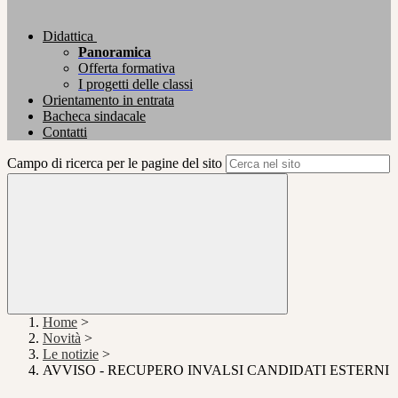
Didattica
Panoramica
Offerta formativa
I progetti delle classi
Orientamento in entrata
Bacheca sindacale
Contatti
Campo di ricerca per le pagine del sito
Home
>
Novità
>
Le notizie
>
AVVISO - RECUPERO INVALSI CANDIDATI ESTERNI