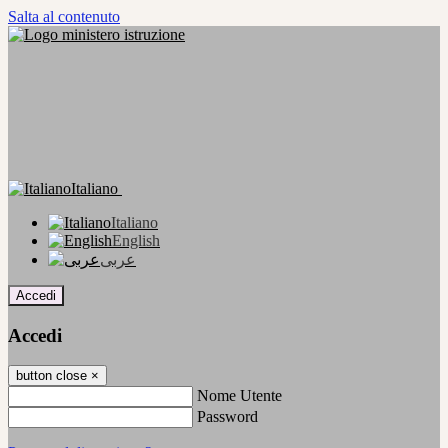
Salta al contenuto
Italiano
Italiano
English
عربى
Accedi
Accedi
button close
×
Nome Utente
Password