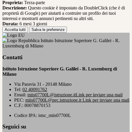
Proprieta:
Terza-parte
Descrizione:
Questo cookie è impostato da DoubleClick (che è di
proprietà di Google) per aiutarti a costruire un profilo dei tuoi
interessi e mostrarti annunci pertinenti su altri siti.
Durata:
6 mesi 3 giorni
Accetta tutti
Salva le preferenze
Istituto Istruzione Superiore G. Galilei - R.
Luxemburg di Milano
Contatti
Istituto Istruzione Superiore G. Galilei - R. Luxemburg di
Milano
Via Paravia 31 - 20148 Milano
Tel:
02 40091762
Email:
miis07700L@istruzione.it
Link per inviare una mail
PEC:
miis07700L@pec.istruzione.it
Link per inviare una mail
C.F.: 80078870153
Codice IPA: istsc_miis07700L
Seguici su