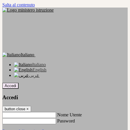
Salta al contenuto
Italiano
Italiano
English
عربى
Accedi
Accedi
button close
×
Nome Utente
Password