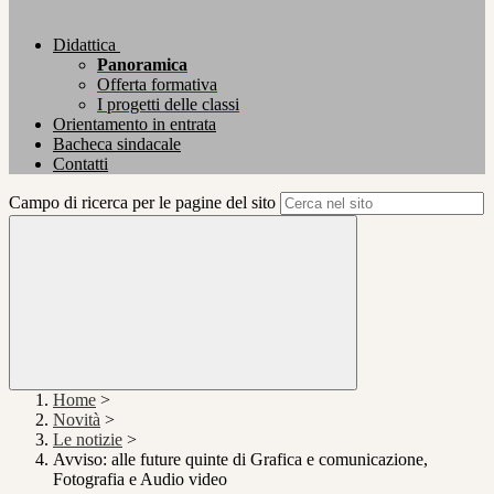
Didattica
Panoramica
Offerta formativa
I progetti delle classi
Orientamento in entrata
Bacheca sindacale
Contatti
Campo di ricerca per le pagine del sito
Home
>
Novità
>
Le notizie
>
Avviso: alle future quinte di Grafica e comunicazione,
Fotografia e Audio video