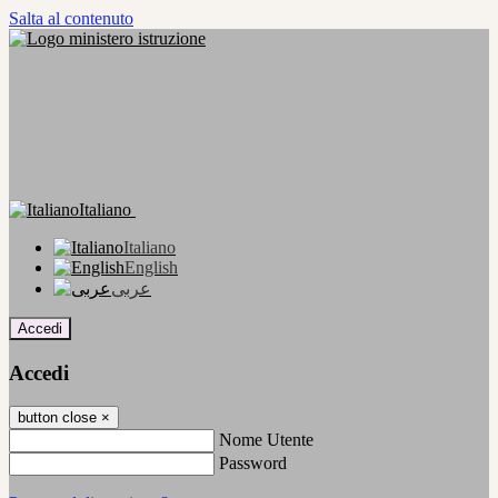
Salta al contenuto
Italiano
Italiano
English
عربى
Accedi
Accedi
button close
×
Nome Utente
Password