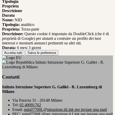
Tipologia
Proprieta
Descrizione
Durata
Nome:
NID
Tipologia:
analitico
Proprieta:
Terza-parte
Descrizione:
Questo cookie è impostato da DoubleClick (che è di
proprietà di Google) per aiutarti a costruire un profilo dei tuoi
interessi e mostrarti annunci pertinenti su altri siti.
Durata:
6 mesi 3 giorni
Accetta tutti
Salva le preferenze
Istituto Istruzione Superiore G. Galilei - R.
Luxemburg di Milano
Contatti
Istituto Istruzione Superiore G. Galilei - R. Luxemburg di
Milano
Via Paravia 31 - 20148 Milano
Tel:
02 40091762
Email:
miis07700L@istruzione.it
Link per inviare una mail
PEC:
miis07700L@pec.istruzione.it
Link per inviare una mail