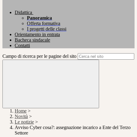
Didattica
Panoramica
Offerta formativa
I progetti delle classi
Orientamento in entrata
Bacheca sindacale
Contatti
Campo di ricerca per le pagine del sito
Home
>
Novità
>
Le notizie
>
Avviso Cyber cosa?: assegnazione incarico a Ente del Terzo
Settore