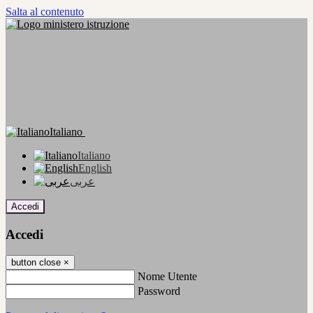
Salta al contenuto
Italiano
Italiano
English
عربى
Accedi
Accedi
button close
×
Nome Utente
Password