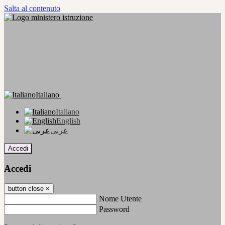
Salta al contenuto
Italiano
Italiano
English
عربى
Accedi
Accedi
button close
×
Nome Utente
Password