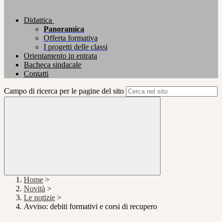
Didattica
Panoramica
Offerta formativa
I progetti delle classi
Orientamento in entrata
Bacheca sindacale
Contatti
Campo di ricerca per le pagine del sito
Home
>
Novità
>
Le notizie
>
Avviso: debiti formativi e corsi di recupero