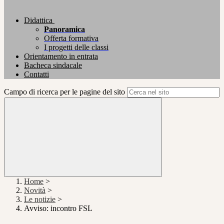
Didattica
Panoramica
Offerta formativa
I progetti delle classi
Orientamento in entrata
Bacheca sindacale
Contatti
Campo di ricerca per le pagine del sito
Home
>
Novità
>
Le notizie
>
Avviso: incontro FSL