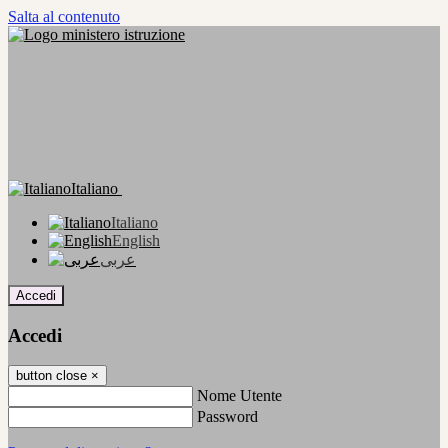
Salta al contenuto
Italiano
Italiano
English
عربى
Accedi
Accedi
button close
×
Nome Utente
Password