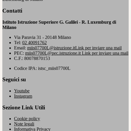
Contatti
Istituto Istruzione Superiore G. Galilei - R. Luxemburg di
Milano
Via Paravia 31 - 20148 Milano
Tel:
02 40091762
Email:
miis07700L@istruzione.it
Link per inviare una mail
PEC:
miis07700L@pec.istruzione.it
Link per inviare una mail
C.F.: 80078870153
Codice IPA: istsc_miis07700L
Seguici su
Youtube
Instagram
Sezione Link Utili
Cookie policy
Note legali
Informativa Privacy