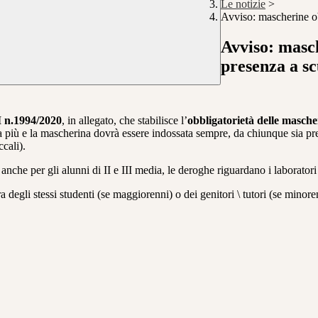
Le notizie
>
Avviso: mascherine ob
Avviso: masch
presenza a sc
n.1994/2020
, in allegato, che stabilisce l’
obbligatorietà delle masche
ta più e la mascherina dovrà essere indossata sempre, da chiunque sia pr
cali).
nche per gli alunni di II e III media, le deroghe riguardano i laboratori
degli stessi studenti (se maggiorenni) o dei genitori \ tutori (se minoren