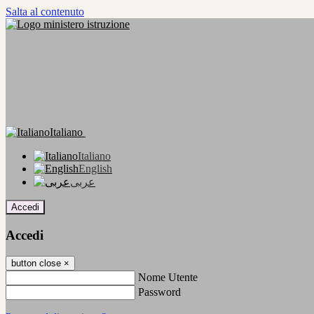
Salta al contenuto
Italiano
Italiano
English
عربى
Accedi
Accedi
button close
×
Nome Utente
Password