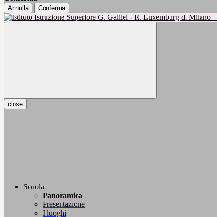
Annulla
Conferma
close
Scuola
Panoramica
Presentazione
I luoghi