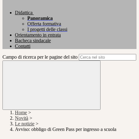
Didattica
Panoramica
Offerta formativa
I progetti delle classi
Orientamento in entrata
Bacheca sindacale
Contatti
Campo di ricerca per le pagine del sito
Home
>
Novità
>
Le notizie
>
Avviso: obbligo di Green Pass per ingresso a scuola