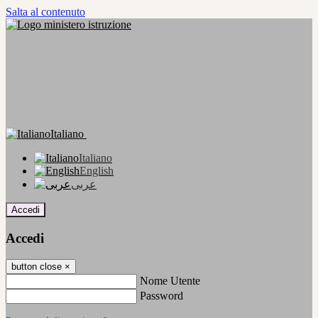
Salta al contenuto
Italiano
Italiano
English
عربى
Accedi
Accedi
button close
×
Nome Utente
Password