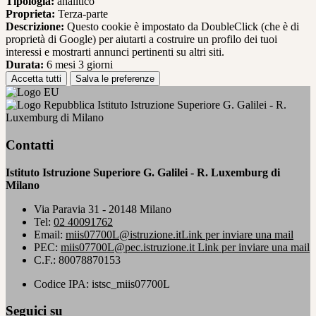
Tipologia:
analitico
Proprieta:
Terza-parte
Descrizione:
Questo cookie è impostato da DoubleClick (che è di
proprietà di Google) per aiutarti a costruire un profilo dei tuoi
interessi e mostrarti annunci pertinenti su altri siti.
Durata:
6 mesi 3 giorni
Accetta tutti
Salva le preferenze
Istituto Istruzione Superiore G. Galilei - R.
Luxemburg di Milano
Contatti
Istituto Istruzione Superiore G. Galilei - R. Luxemburg di
Milano
Via Paravia 31 - 20148 Milano
Tel:
02 40091762
Email:
miis07700L@istruzione.it
Link per inviare una mail
PEC:
miis07700L@pec.istruzione.it
Link per inviare una mail
C.F.: 80078870153
Codice IPA: istsc_miis07700L
Seguici su