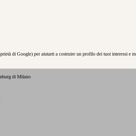
à di Google) per aiutarti a costruire un profilo dei tuoi interessi e most
emburg di Milano
o