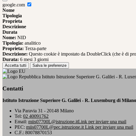
google.com
Nome
Tipologia
Proprieta
Descrizione
Durata
Nome:
NID
Tipologia:
analitico
Proprieta:
Terza-parte
Descrizione:
Questo cookie è impostato da DoubleClick (che è di propriet
Durata:
6 mesi 3 giorni
Accetta tutti
Salva le preferenze
Istituto Istruzione Superiore G. Galilei - R. Lux
Contatti
Istituto Istruzione Superiore G. Galilei - R. Luxemburg di Milan
Via Paravia 31 - 20148 Milano
Tel:
02 40091762
Email:
miis07700L@istruzione.it
Link per inviare una mail
PEC:
miis07700L@pec.istruzione.it
Link per inviare una mail
C.F.: 80078870153