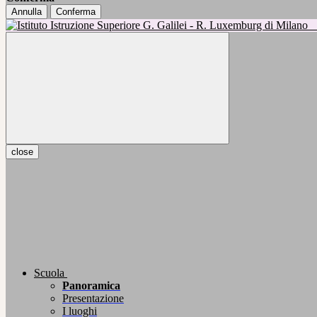
Annulla
Conferma
close
Scuola
Panoramica
Presentazione
I luoghi