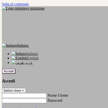
Salta al contenuto
Italiano
Italiano
English
عربى
Accedi
Accedi
button close
×
Nome Utente
Password