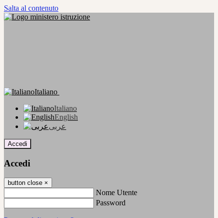
Salta al contenuto
Italiano
Italiano
English
عربى
Accedi
Accedi
button close
×
Nome Utente
Password