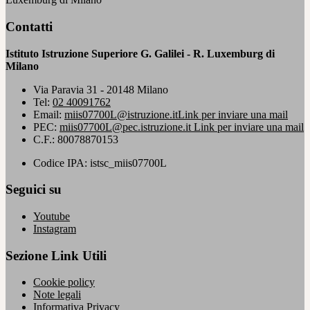
Contatti
Istituto Istruzione Superiore G. Galilei - R. Luxemburg di
Milano
Via Paravia 31 - 20148 Milano
Tel:
02 40091762
Email:
miis07700L@istruzione.it
Link per inviare una mail
PEC:
miis07700L@pec.istruzione.it
Link per inviare una mail
C.F.: 80078870153
Codice IPA: istsc_miis07700L
Seguici su
Youtube
Instagram
Sezione Link Utili
Cookie policy
Note legali
Informativa Privacy