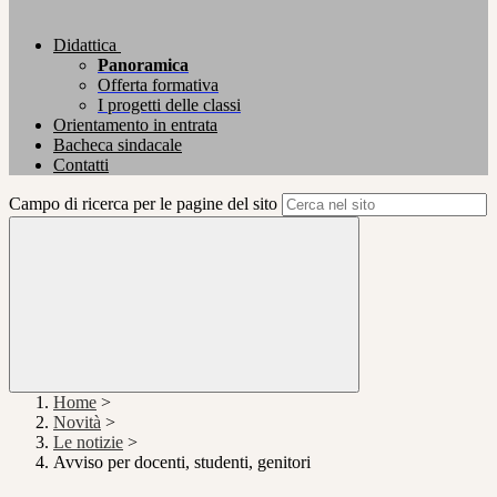
Didattica
Panoramica
Offerta formativa
I progetti delle classi
Orientamento in entrata
Bacheca sindacale
Contatti
Campo di ricerca per le pagine del sito
Home
>
Novità
>
Le notizie
>
Avviso per docenti, studenti, genitori