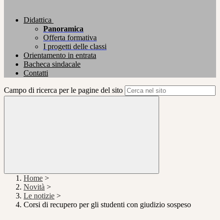
Didattica
Panoramica
Offerta formativa
I progetti delle classi
Orientamento in entrata
Bacheca sindacale
Contatti
Campo di ricerca per le pagine del sito
Home
>
Novità
>
Le notizie
>
Corsi di recupero per gli studenti con giudizio sospeso