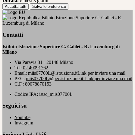
Durata:
6 mesi 3 giorni
Accetta tutti
Salva le preferenze
Istituto Istruzione Superiore G. Galilei - R.
Luxemburg di Milano
Contatti
Istituto Istruzione Superiore G. Galilei - R. Luxemburg di
Milano
Via Paravia 31 - 20148 Milano
Tel:
02 40091762
Email:
miis07700L@istruzione.it
Link per inviare una mail
PEC:
miis07700L@pec.istruzione.it
Link per inviare una mail
C.F.: 80078870153
Codice IPA: istsc_miis07700L
Seguici su
Youtube
Instagram
Sezione Link Utili