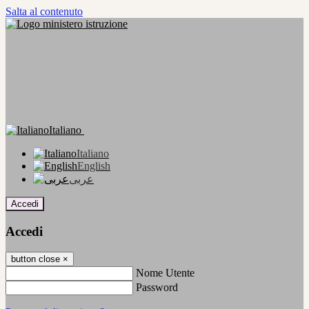
Salta al contenuto
Italiano
Italiano
English
عربى
Accedi
Accedi
button close
×
Nome Utente
Password