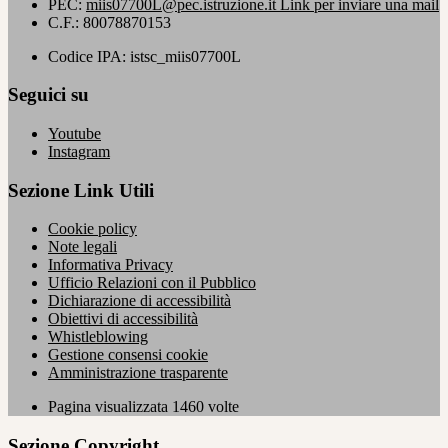
PEC:
miis07700L@pec.istruzione.it
Link per inviare una mail
C.F.: 80078870153
Codice IPA: istsc_miis07700L
Seguici su
Youtube
Instagram
Sezione Link Utili
Cookie policy
Note legali
Informativa Privacy
Ufficio Relazioni con il Pubblico
Dichiarazione di accessibilità
Obiettivi di accessibilità
Whistleblowing
Gestione consensi cookie
Amministrazione trasparente
Pagina visualizzata
1460
volte
Sezione Copyright