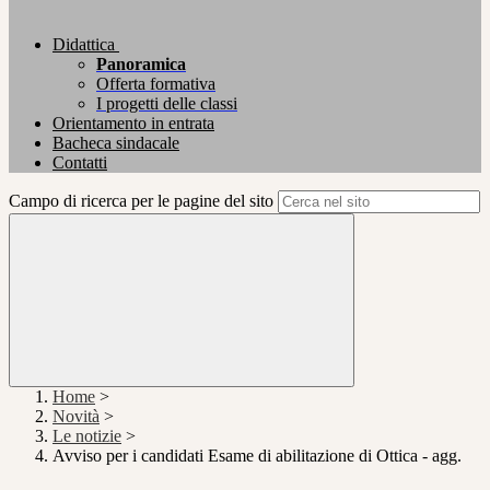
Didattica
Panoramica
Offerta formativa
I progetti delle classi
Orientamento in entrata
Bacheca sindacale
Contatti
Campo di ricerca per le pagine del sito
Home
>
Novità
>
Le notizie
>
Avviso per i candidati Esame di abilitazione di Ottica - agg.