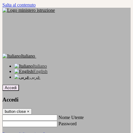
Salta al contenuto
Italiano
Italiano
English
عربى
Accedi
Accedi
button close
×
Nome Utente
Password