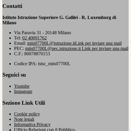
Contatti
Istituto Istruzione Superiore G. Galilei - R. Luxemburg di
Milano
Via Paravia 31 - 20148 Milano
Tel:
02 40091762
Email:
miis07700L@istruzione.it
Link per inviare una mail
PEC:
miis07700L@pec.istruzione.it
Link per inviare una mail
C.F.: 80078870153
Codice IPA: istsc_miis07700L
Seguici su
Youtube
Instagram
Sezione Link Utili
Cookie policy
Note legali
Informativa Privacy
Ufficio Relazioni con il Pubblico