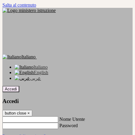
Salta al contenuto
Italiano
Italiano
English
عربى
Accedi
Accedi
button close
×
Nome Utente
Password