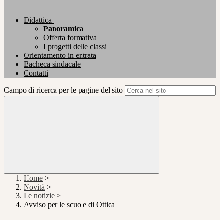
Didattica
Panoramica
Offerta formativa
I progetti delle classi
Orientamento in entrata
Bacheca sindacale
Contatti
Campo di ricerca per le pagine del sito
Home
>
Novità
>
Le notizie
>
Avviso per le scuole di Ottica