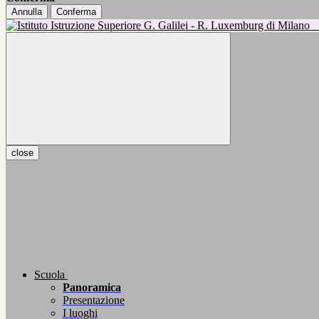
Annulla
Conferma
close
Scuola
Panoramica
Presentazione
I luoghi