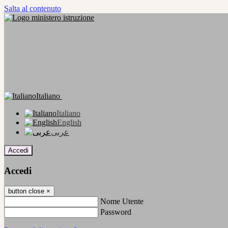
Salta al contenuto
Italiano
Italiano
English
عربى
Accedi
Accedi
button close
×
Nome Utente
Password