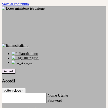
Salta al contenuto
Italiano
Italiano
English
عربى
Accedi
Accedi
button close
×
Nome Utente
Password