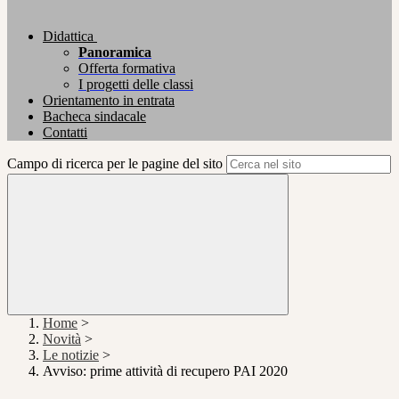
Didattica
Panoramica
Offerta formativa
I progetti delle classi
Orientamento in entrata
Bacheca sindacale
Contatti
Campo di ricerca per le pagine del sito
Home
>
Novità
>
Le notizie
>
Avviso: prime attività di recupero PAI 2020