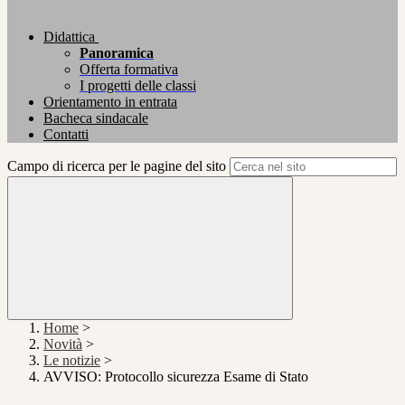
Didattica
Panoramica
Offerta formativa
I progetti delle classi
Orientamento in entrata
Bacheca sindacale
Contatti
Campo di ricerca per le pagine del sito
Home
>
Novità
>
Le notizie
>
AVVISO: Protocollo sicurezza Esame di Stato