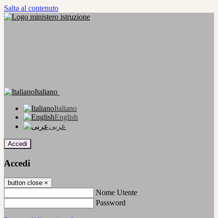
Salta al contenuto
Italiano
Italiano
English
عربى
Accedi
Accedi
button close
×
Nome Utente
Password