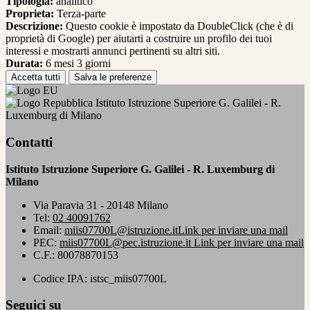
Tipologia:
analitico
Proprieta:
Terza-parte
Descrizione:
Questo cookie è impostato da DoubleClick (che è di
proprietà di Google) per aiutarti a costruire un profilo dei tuoi
interessi e mostrarti annunci pertinenti su altri siti.
Durata:
6 mesi 3 giorni
Accetta tutti
Salva le preferenze
Istituto Istruzione Superiore G. Galilei - R.
Luxemburg di Milano
Contatti
Istituto Istruzione Superiore G. Galilei - R. Luxemburg di
Milano
Via Paravia 31 - 20148 Milano
Tel:
02 40091762
Email:
miis07700L@istruzione.it
Link per inviare una mail
PEC:
miis07700L@pec.istruzione.it
Link per inviare una mail
C.F.: 80078870153
Codice IPA: istsc_miis07700L
Seguici su