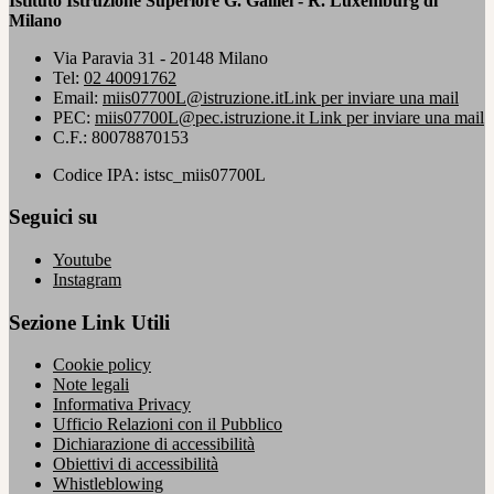
Istituto Istruzione Superiore G. Galilei - R. Luxemburg di
Milano
Via Paravia 31 - 20148 Milano
Tel:
02 40091762
Email:
miis07700L@istruzione.it
Link per inviare una mail
PEC:
miis07700L@pec.istruzione.it
Link per inviare una mail
C.F.: 80078870153
Codice IPA: istsc_miis07700L
Seguici su
Youtube
Instagram
Sezione Link Utili
Cookie policy
Note legali
Informativa Privacy
Ufficio Relazioni con il Pubblico
Dichiarazione di accessibilità
Obiettivi di accessibilità
Whistleblowing