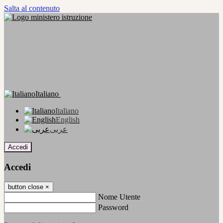
Salta al contenuto
Italiano
Italiano
English
عربى
Accedi
Accedi
button close
×
Nome Utente
Password