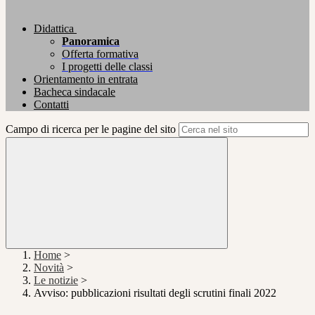
Didattica
Panoramica
Offerta formativa
I progetti delle classi
Orientamento in entrata
Bacheca sindacale
Contatti
Campo di ricerca per le pagine del sito
Home
>
Novità
>
Le notizie
>
Avviso: pubblicazioni risultati degli scrutini finali 2022